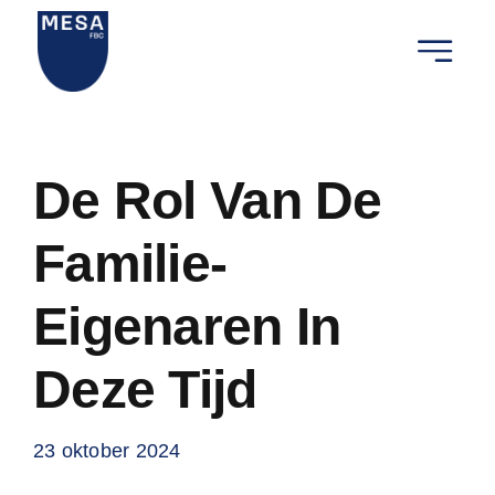
Ga
naar
Toggle
inhoud
Navigat
Wij zijn
De Rol Van De
Onze die
Familie-
Onze rel
Eigenaren In
Nieuws 
Deze Tijd
Contact
23 oktober 2024