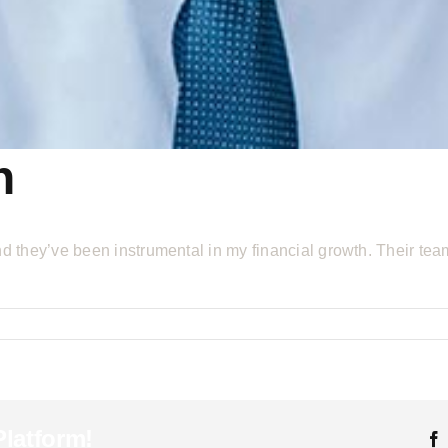
n
and they’ve been instrumental in my financial growth. Their t
el
mpson
Platform!