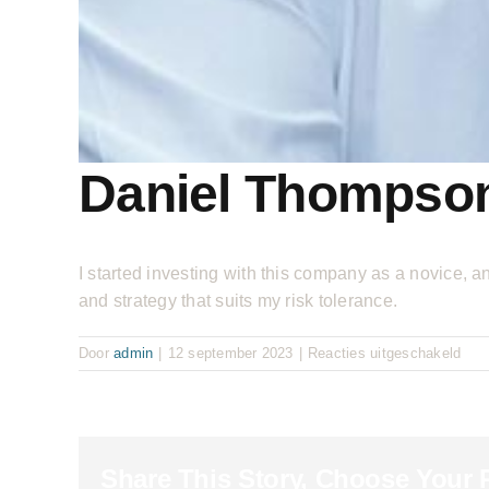
Daniel Thompso
I started investing with this company as a novice, 
and strategy that suits my risk tolerance.
voor
Door
admin
|
12 september 2023
|
Reacties uitgeschakeld
Dani
Tho
Share This Story, Choose Your 