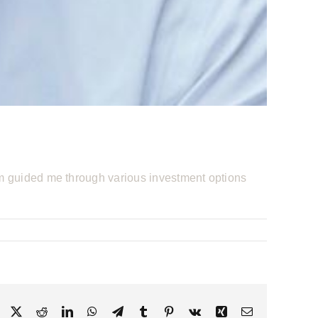
eam guided me through various investment options
Facebook
X
Reddit
LinkedIn
WhatsApp
Telegram
Tumblr
Pinterest
Vk
Xing
E-